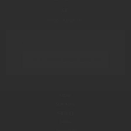
SA
09:00
13:00 Uhr
Inhalt blockiert, bitte Cookies akzeptieren!
Cookies externer Medien akzeptieren
Aktion
Standorte
Kataloge
Lexika
Impressum