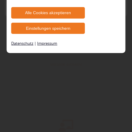
zulassen möchten. Bitte beachten Sie, dass anhand
Ihrer getätigten Einstellungen eventuell nicht alle
Alle Cookies akzeptieren
Leistungen auf der Webseite zur Verfügung stehen
Einstellungen speichern
können. Ihre Einwilligung können Sie jederzeit
widerrufen und in den Cookie-Einstellungen
Datenschutz
|
Impressum
entsprechend ändern. In unseren
NEWSLETTER
Datenschutzhinweisen
finden Sie weitere
Vorteile sichern!
entsprechende Informationen.