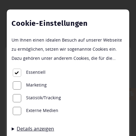
Cookie-Einstellungen
Um Ihnen einen idealen Besuch auf unserer Webseite
zu ermöglichen, setzen wir sogenannte Cookies ein.
Dazu gehören unter anderem Cookies, die für die
Steuerung und den reibungslosen Betrieb unserer
Essentiell
kommerziellen Unternehmensseite notwendig sind.
STANDORTE
Marketing
Zusätzlich verwenden wir Cookies zur anonymen
Erhebung von Statistiken sowie solche, die zur
Filialen & Ansprechpartner
Statistik/Tracking
Ausspielung und Anzeige personalisierter Inhalte auch
Externe Medien
nach dem Besuch unserer Webseite eingesetzt werden
können. Durch unsere Cookie-Einstellungen können
Details anzeigen
Sie selbst entscheiden, ob und welche Cookies Sie