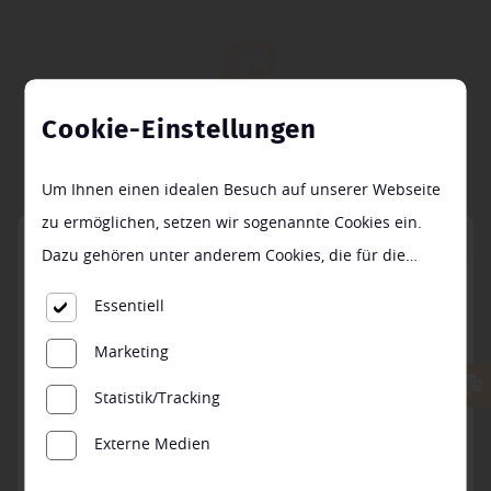
Cookie-Einstellungen
ZIRO
Um Ihnen einen idealen Besuch auf unserer Webseite
zu ermöglichen, setzen wir sogenannte Cookies ein.
Händlerportal
Dazu gehören unter anderem Cookies, die für die
Steuerung und den reibungslosen Betrieb unserer
Essentiell
kommerziellen Unternehmensseite notwendig sind.
Marketing
Zusätzlich verwenden wir Cookies zur anonymen
Erhebung von Statistiken sowie solche, die zur
Statistik/Tracking
Ausspielung und Anzeige personalisierter Inhalte auch
Externe Medien
nach dem Besuch unserer Webseite eingesetzt werden
können. Durch unsere Cookie-Einstellungen können