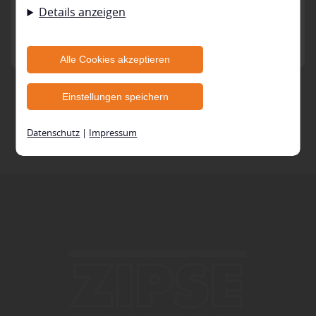
Details anzeigen
Sie selbst entscheiden, ob und welche Cookies Sie
zulassen möchten. Bitte beachten Sie, dass anhand
KONTAKT
Ihrer getätigten Einstellungen eventuell nicht alle
Alle Cookies akzeptieren
Zum Formular
Leistungen auf der Webseite zur Verfügung stehen
Einstellungen speichern
können. Ihre Einwilligung können Sie jederzeit
widerrufen und in den Cookie-Einstellungen
Datenschutz
|
Impressum
entsprechend ändern. In unseren
Datenschutzhinweisen
finden Sie weitere
entsprechende Informationen.