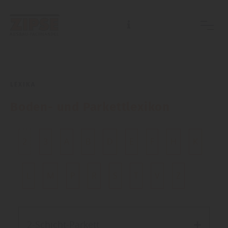
LEXIKA
Boden- und Parkettlexikon
2
3
A
B
D
E
F
H
K
L
M
P
R
S
T
V
Z
2-Schicht-Parkett